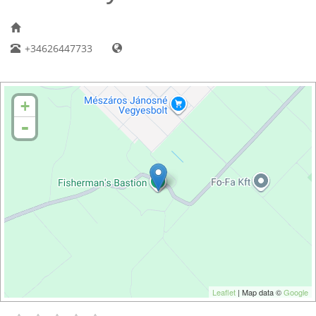
+34626447733
+
-
Leaflet
| Map data ©
Google