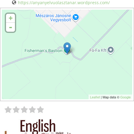
https://anyanyelvuolasztanar.wordpress.com/
+
-
Leaflet
| Map data ©
Google