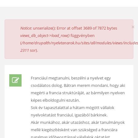
×
HIBAÜZENET
Notice
: unserialize(): Error at offset 3689 of 7872 bytes
views_db_object->load_row()
függvényben
(
/home/drupalth/nyelvtanarok.hu/sites/all/modules/views/includes
2311
sor).
Franciául megtanulni, beszélni a nyelvet egy
csodálatos dolog. Bátran merem mondani, hogy aki
megérti a francia struktúráját, az bármilyen nyelven
képes elboldogulni ezután.
Sok év tapasztalattal a hátam mögött vállalok
nyelvoktatást franciául, igazából bárkinek.
Akár munkához, akár utazáshoz, akár tanulmányok
mellé kiegészítésként van szükséged a franciára
rugalmas időbeosztással válallalok oktatást.