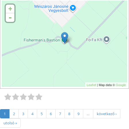
+
-
Leaflet
| Map data ©
Google
1
2
3
4
5
6
7
8
9
…
következő ›
utolsó »