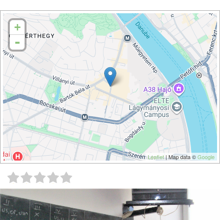
+
-
Leaflet
| Map data ©
Google