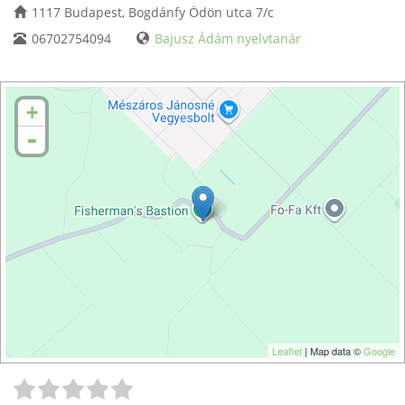
1117 Budapest, Bogdánfy Ödön utca 7/c
06702754094
Bajusz Ádám nyelvtanár
+
-
Leaflet
| Map data ©
Google