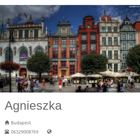
Agnieszka
Budapest
06329008769