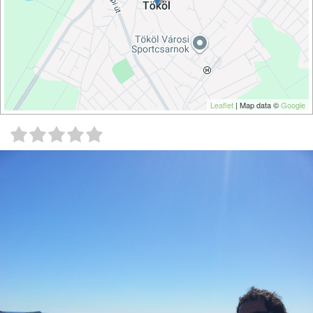
Leaflet
| Map data ©
Google