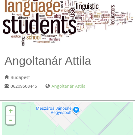
Angoltanár Attila
Budapest
06209508445
Angoltanár Attila
+
-