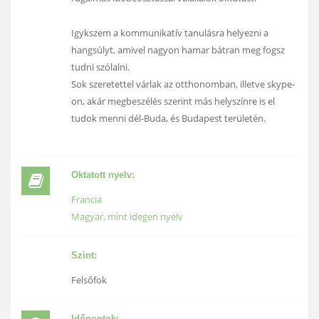
Igykszem a kommunikatív tanulásra helyezni a
hangsúlyt, amivel nagyon hamar bátran meg fogsz
tudni szólalni.
Sok szeretettel várlak az otthonomban, illetve skype-
on, akár megbeszélés szerint más helyszínre is el
tudok menni dél-Buda, és Budapest területén.
Oktatott nyelv:
Francia
Magyar, mint idegen nyelv
Szint:
Felsőfok
Időpontok: