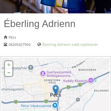
Éberling Adrienn
Pécs
06205427904
Éberling Adrienn svéd nyelvtanár
+
-