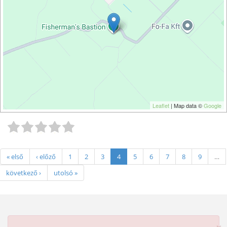
Leaflet
| Map data ©
Google
« első
‹ előző
1
2
3
4
5
6
7
8
9
…
következő ›
utolsó »