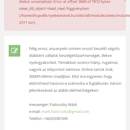
×
HIBAÜZENET
Notice
: unserialize(): Error at offset 3689 of 7872 bytes
views_db_object->load_row()
függvényben
(
/home/drupalth/nyelvtanarok.hu/sites/all/modules/views/includes
2311
sor).
Félig orosz, anyanyelvi szinten oroszt beszélő végzős
diákként vállalok beszélgetőpartnerséget, illetve
nyelvgyakorlást. Témákban sosincs hiány, rugalmas
vagyok az időpontot tekintve. Online tartok órát,
3000Ft/60min óradíjban. Első óra ingyenes, hogy
eldönthesd hasznos-e számodra a foglalkozás. Várom
jelentkezésed az alábbi elérhetőségeken:
messenger: Fialovszky Márk
e-mail:
mark.fialovszky@gmail.com
Telefon: +36203381045