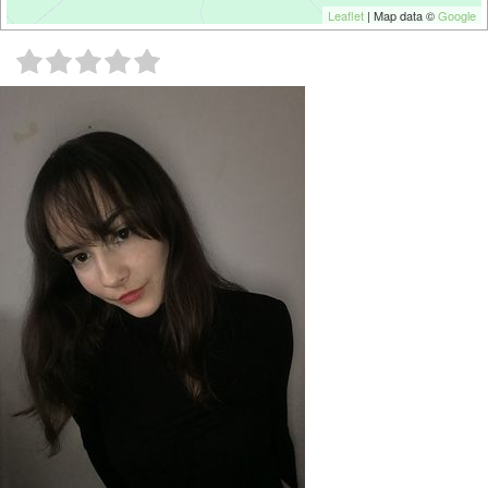
Leaflet
| Map data ©
Google