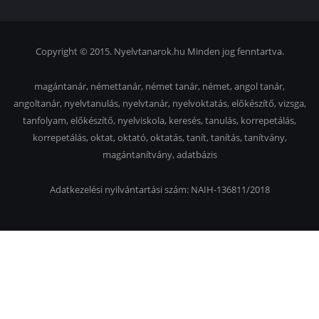
Copyright © 2015. Nyelvtanarok.hu Minden jog fenntartva.
magántanár, némettanár, német tanár, német, angol tanár,
angoltanár, nyelvtanulás, nyelvtanár, nyelvoktatás, előkészítő, vizsga,
tanfolyam, előkészítő, nyelviskola, keresés, tanulás, korrepetálás,
korrepetálás, oktat, oktató, oktatás, tanít, tanítás, tanítvány,
magántanítvány, adatbázis
Adatkezelési nyilvántartási szám: NAIH-136811/2018