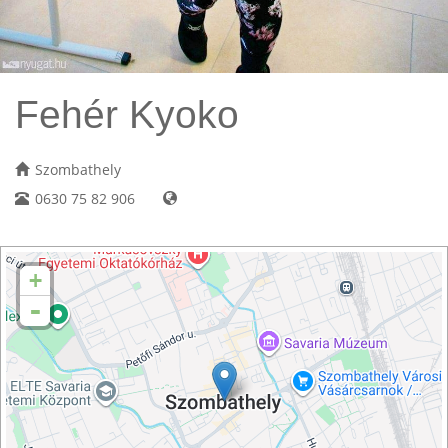
Fehér Kyoko
Szombathely
0630 75 82 906
+
-