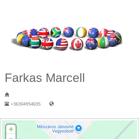
Farkas Marcell
+36304954035
+
-