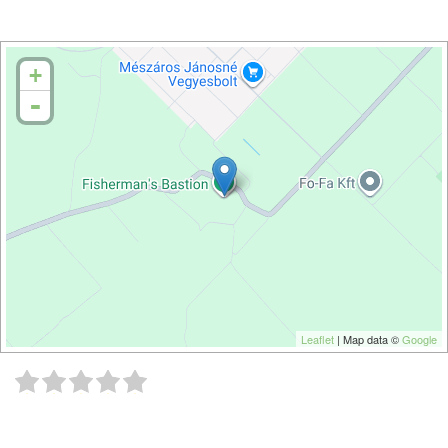
+
-
Leaflet
| Map data ©
Google