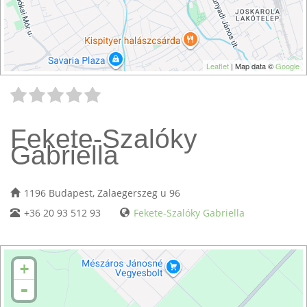
Leaflet
| Map data ©
Google
Fekete-Szalóky
Gabriella
1196 Budapest, Zalaegerszeg u 96
+36 20 93 512 93
Fekete-Szalóky Gabriella
+
-