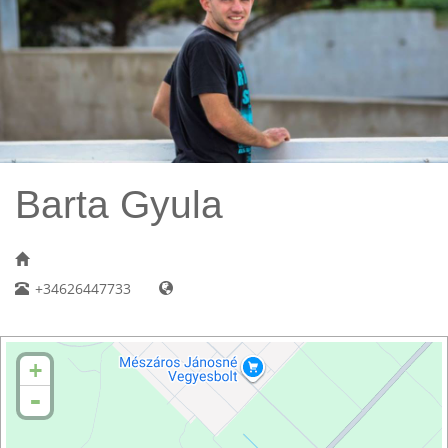
Barta Gyula
+34626447733
+
-