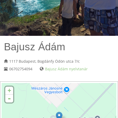
Bajusz Ádám
1117 Budapest, Bogdánfy Ödön utca 7/c
06702754094
Bajusz Ádám nyelvtanár
+
-