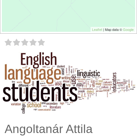
Leaflet
| Map data ©
Google
Angoltanár Attila