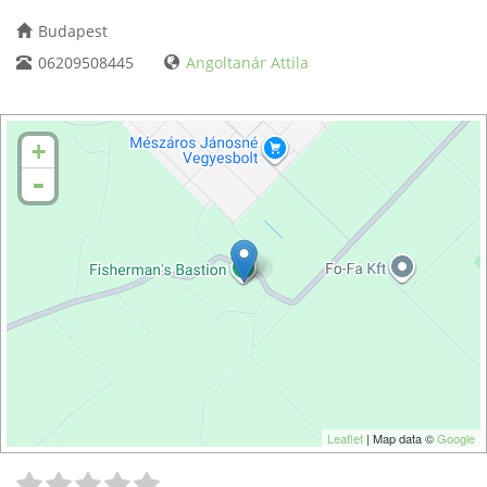
Budapest
06209508445
Angoltanár Attila
+
-
Leaflet
| Map data ©
Google