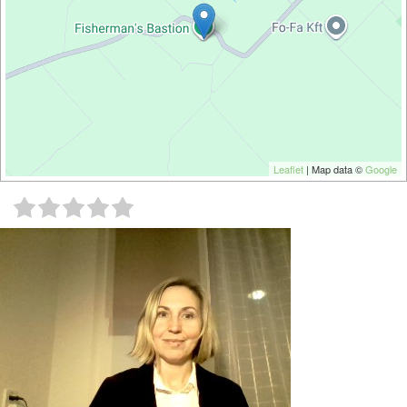
Leaflet
| Map data ©
Google