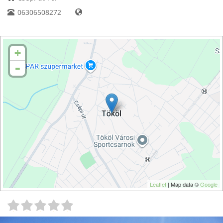
06306508272
+
-
Leaflet
| Map data ©
Google