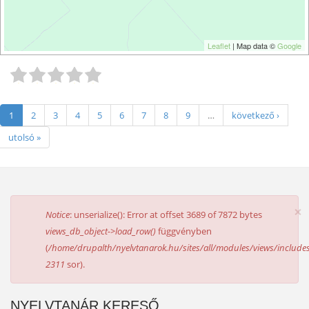
Leaflet
| Map data ©
Google
1
2
3
4
5
6
7
8
9
…
következő ›
utolsó »
×
HIBAÜZENET
Notice
: unserialize(): Error at offset 3689 of 7872 bytes
views_db_object->load_row()
függvényben
(
/home/drupalth/nyelvtanarok.hu/sites/all/modules/views/includes
2311
sor).
NYELVTANÁR KERESŐ,