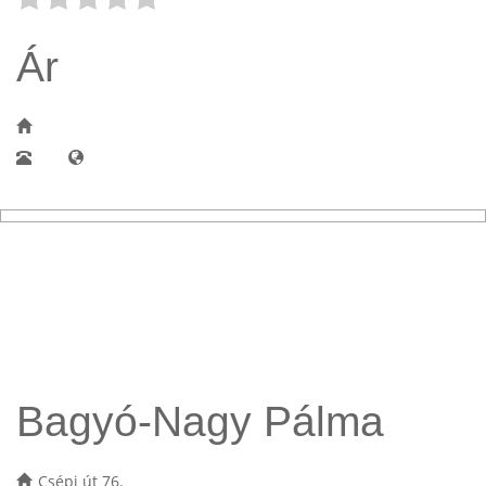
Ár
Bagyó-Nagy Pálma
Csépi út 76.