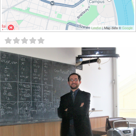
Leaflet
| Map data ©
Google