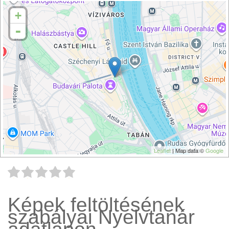
+
-
Leaflet
| Map data ©
Google
Képek feltöltésének
szabályai Nyelvtanár