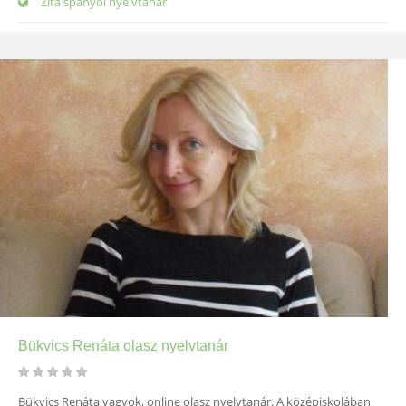
Zita spanyol nyelvtanár
Bükvics Renáta olasz nyelvtanár
Bükvics Renáta vagyok, online olasz nyelvtanár. A középiskolában