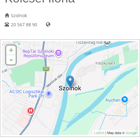
Szolnok
20 567 88 90
+
-
Leaflet
| Map data ©
Google