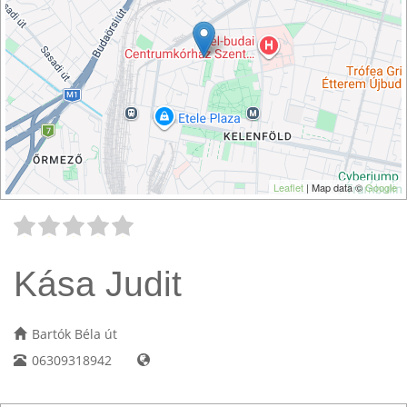
Leaflet
| Map data ©
Google
Kása Judit
Bartók Béla út
06309318942