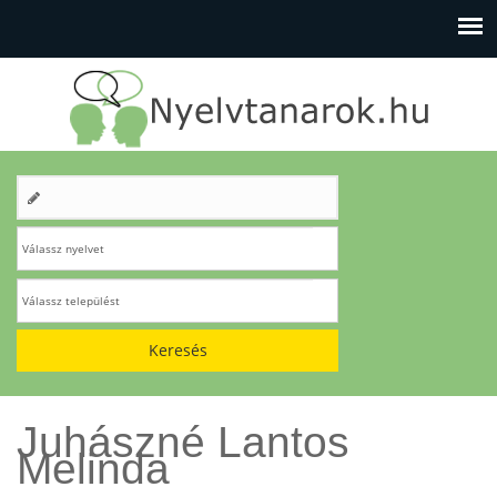
Keresés
Juhászné Lantos
Melinda