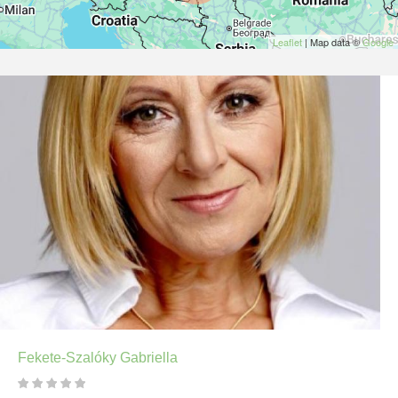
Leaflet
| Map data ©
Google
Fekete-Szalóky Gabriella