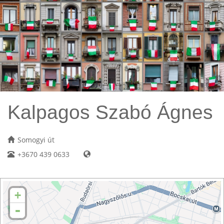
Kalpagos Szabó Ágnes
Somogyi út
+3670 439 0633
+
-