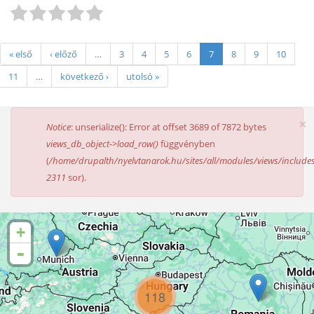
« első
‹ előző
…
3
4
5
6
7
8
9
10
11
…
következő ›
utolsó »
×
HIBAÜZENET
Notice
: unserialize(): Error at offset 3689 of 7872 bytes
views_db_object->load_row()
függvényben
(
/home/drupalth/nyelvtanarok.hu/sites/all/modules/views/includes
2311
sor).
+
-
118