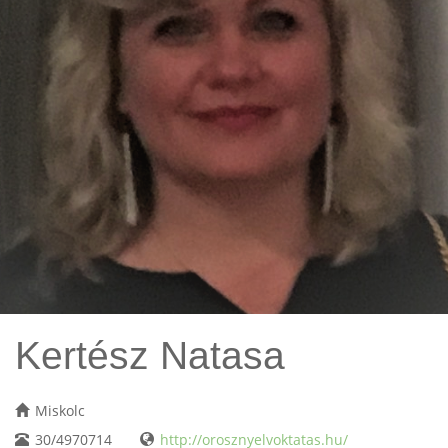
Kertész Natasa
Miskolc
30/4970714
http://orosznyelvoktatas.hu/