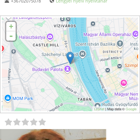
+36702075078
Lengyel nyelv nyelvtanár
+
-
Leaflet
| Map data ©
Google