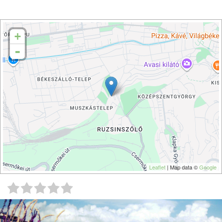
+
-
Leaflet
| Map data ©
Google