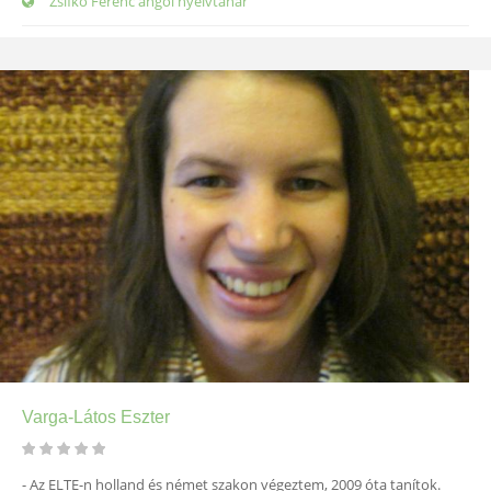
Zsifkó Ferenc angol nyelvtanár
Varga-Látos Eszter
- Az ELTE-n holland és német szakon végeztem, 2009 óta tanítok.