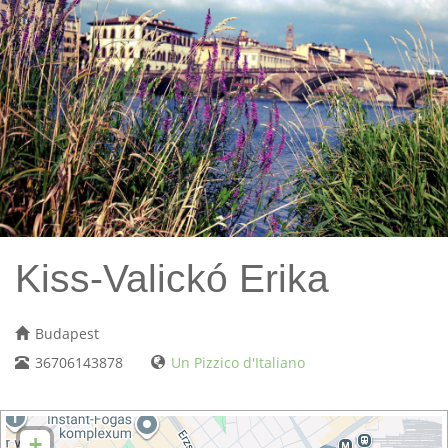
Kiss-Valickó Erika
Budapest
36706143878
Un Pizzico d'Italiano
+