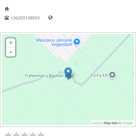
+36209108893
+
-
Leaflet
| Map data ©
Google